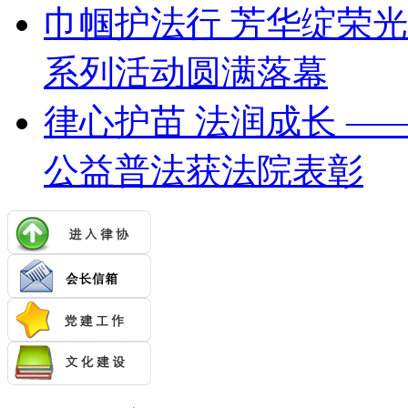
巾帼护法行 芳华绽荣
系列活动圆满落幕
律心护苗 法润成长 —
公益普法获法院表彰