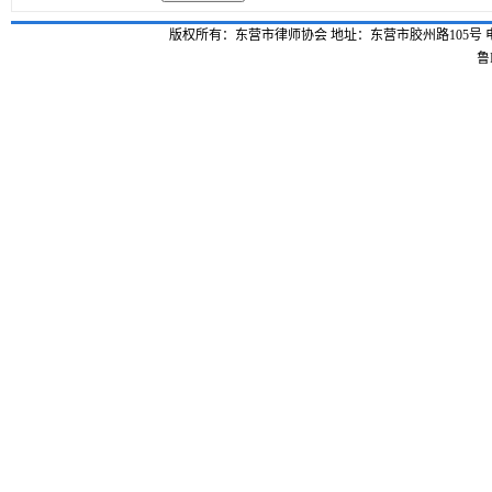
版权所有：东营市律师协会 地址：东营市胶州路105号 电话：0546-
鲁I